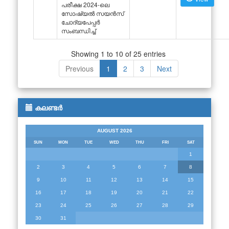
പരീക്ഷ 2024-ലെ
സോഷ്യൽ സയൻസ്
ചോദ്യപേപ്പർ
സംബന്ധിച്ച്
Showing 1 to 10 of 25 entries
Previous
1
2
3
Next
കലണ്ടർ
AUGUST 2026
SUN
MON
TUE
WED
THU
FRI
SAT
1
2
3
4
5
6
7
8
9
10
11
12
13
14
15
16
17
18
19
20
21
22
23
24
25
26
27
28
29
30
31