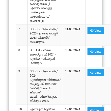
ഫോട്ടോകോപ്പി
എന്നിവയ്ക്കുള്ള
സർക്കുലർ
ഡൗൺലോഡ്
ചെയ്യുക
7
SSLC പരീക്ഷ മാർച്ച്
01/08/2024
View
2025 - ഉത്തര പേപ്പർ
മാനേജ്മെൻ്റ്
സർക്കുലർ
8
D.El.Ed പരീക്ഷ
30/07/2024
View
സെപ്റ്റംബർ 2024 -
പുതിയ സർക്കുലർ
കാണുക
9
SSLC പരീക്ഷ മാർച്ച്
15/05/2024
View
2024
പുനർമൂല്യനിർണയം/
സൂക്ഷ്മപരിശോധന/
ഫോട്ടോകോപ്പി -
ക്യാമ്പ്
ഓഫീസർമാർക്കുള്ള
നിർദ്ദേശങ്ങൾ
10
എസ്എസ്എൽസി
17/01/2024
View