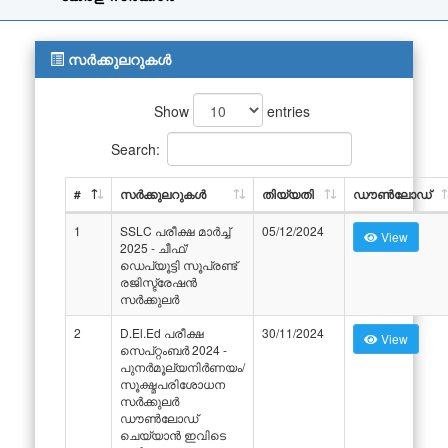
സർക്കുലറുകൾ
Show
entries
Search:
#
സർക്കുലറുകൾ
തിയ്യതി
ഡൗൺലോഡ്
1
SSLC പരീക്ഷ മാർച്ച്
05/12/2024
View
2025 - ചീഫ്/
ഡെപ്യൂട്ടി സൂപ്രണ്ട്
രജിസ്ട്രേഷൻ
സർക്കുലർ
2
D.El.Ed പരീക്ഷ
30/11/2024
View
സെപ്റ്റംബർ 2024 -
പുനർമൂല്യനിർണയം/
സൂക്ഷ്മപരിശോധന
സർക്കുലർ
ഡൗൺലോഡ്
ചെയ്യാൻ ഇവിടെ