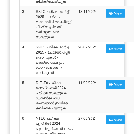
ക്ലിക്ക് ചെയ്യുക
3
SSLC പരീക്ഷ മാർച്ച്
18/11/2024
View
2025 - ഗൾഫ് /
ലക്ഷദ്വീപ് ഡെപ്യൂട്ടി
ചീഫ് സൂപ്രണ്ട്
രജിസ്ട്രേഷൻ
സർക്കുലർ
4
SSLC പരീക്ഷ മാർച്ച്
26/09/2024
View
2025 - ചോദ്യപേപ്പർ
സെറ്ററുകൾ -
അധ്യാപകരുടെ
ഡാറ്റ ശേഖരണ
സർക്കുലർ
5
D.El.Ed പരീക്ഷ
11/09/2024
View
സെപ്റ്റംബർ 2024 -
പരീക്ഷ സർക്കുലർ
ഡൗൺലോഡ്
ചെയ്യാൻ ഇവിടെ
ക്ലിക്ക് ചെയ്യുക
6
NTEC പരീക്ഷ
27/08/2024
View
ഏപ്രിൽ 2024 -
പുനർമൂല്യനിർണയം/
സൂക്ഷ്മപരിശോധന/