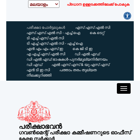
പ്രധാന ഉള്ളടക്കത്തിലേക്ക് പോകുക
പരീക്ഷാ പോർട്ടലുകൾ
എസ്‌ എസ്‌ എൽ സി
എസ്‌ എസ്‌ എൽ സി - എച്ച് ഐ
കെ ടെറ്റ്
ടി എച്ച് എസ്‌ എൽ സി
ടി എച്ച് എസ്‌ എൽ സി - എച്ച് ഐ
എൻ എം എം എസ്‌ ഇ
കെ ജി ടി ഇ
എ എച്ച് എസ്‌ എൽ സി
ഡി എൽ എഡ്
ഡി എൽ എഡ് ഭാഷകൾ-പുനർമൂല്യനിർണയം
ഡി എഡ്
എൽ എസ്‌ എസ്‌ & യു എസ്‌ എസ്‌
എൻ ടി ഇ സി
പത്താം തരം തുല്യത
നീലക്കുറിഞ്ഞി
പരീക്ഷാഭവൻ
ഗവൺമെന്റ് പരീക്ഷാ കമ്മീഷണറുടെ ഓഫീസ്
കേരള സർക്കാർ