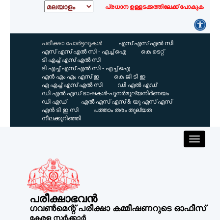
പ്രധാന ഉള്ളടക്കത്തിലേക്ക് പോകുക
പരീക്ഷാ പോർട്ടലുകൾ
എസ്‌ എസ്‌ എൽ സി
എസ്‌ എസ്‌ എൽ സി - എച്ച് ഐ
കെ ടെറ്റ്
ടി എച്ച് എസ്‌ എൽ സി
ടി എച്ച് എസ്‌ എൽ സി - എച്ച് ഐ
എൻ എം എം എസ്‌ ഇ
കെ ജി ടി ഇ
എ എച്ച് എസ്‌ എൽ സി
ഡി എൽ എഡ്
ഡി എൽ എഡ് ഭാഷകൾ-പുനർമൂല്യനിർണയം
ഡി എഡ്
എൽ എസ്‌ എസ്‌ & യു എസ്‌ എസ്‌
എൻ ടി ഇ സി
പത്താം തരം തുല്യത
നീലക്കുറിഞ്ഞി
പരീക്ഷാഭവൻ
ഗവൺമെന്റ് പരീക്ഷാ കമ്മീഷണറുടെ ഓഫീസ്
കേരള സർക്കാർ