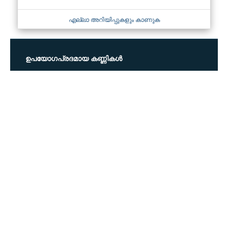
എല്ലാ അറിയിപ്പുകളും കാണുക
ഉപയോഗപ്രദമായ കണ്ണികൾ
വിവരങ്ങൾ