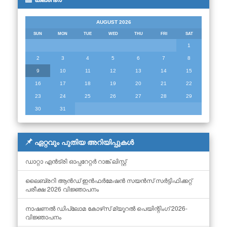
AUGUST 2026
SUN
MON
TUE
WED
THU
FRI
SAT
1
2
3
4
5
6
7
8
9
10
11
12
13
14
15
16
17
18
19
20
21
22
23
24
25
26
27
28
29
30
31
ഏറ്റവും പുതിയ അറിയിപ്പുകൾ
ഡാറ്റാ എൻട്രി ഓപ്പറേറ്റർ റാങ്ക് ലിസ്റ്റ്
ലൈബ്രറി ആൻഡ് ഇൻഫർമേഷൻ സയൻസ് സർട്ടിഫിക്കറ്റ്
പരീക്ഷ 2026 വിജ്ഞാപനം
നാഷണൽ ഡിപ്ലോമ കോഴ്‌സ് മ്യൂറൽ പെയിന്റിംഗ് 2026-
വിജ്ഞാപനം