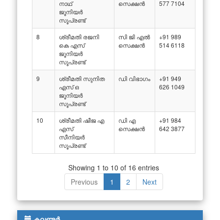
നാഥ്
സെക്ഷൻ
577 7104
ജൂനിയർ
സൂപ്രണ്ട്
8
ശ്രീമതി രജനി
സി ജി എൽ
+91 989
കെ എസ്
സെക്ഷൻ
514 6118
ജൂനിയർ
സൂപ്രണ്ട്
9
ശ്രീമതി സുനിത
ഡി വിഭാഗം
+91 949
എസ് ഒ
626 1049
ജൂനിയർ
സൂപ്രണ്ട്
10
ശ്രീമതി ഷീജ എ
ഡി എ
+91 984
എസ്
സെക്ഷൻ
642 3877
സീനിയർ
സൂപ്രണ്ട്
Showing 1 to 10 of 16 entries
Previous
1
2
Next
കലണ്ടർ