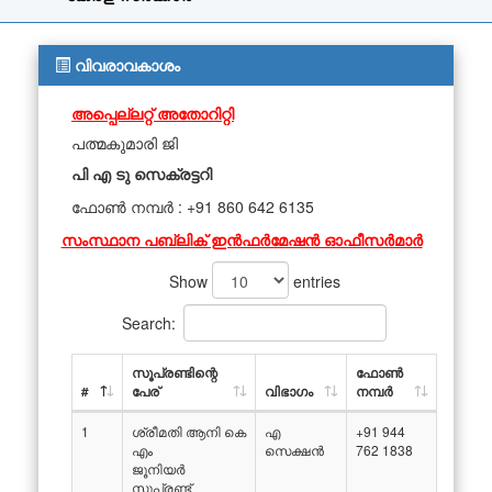
വിവരാവകാശം
അപ്പെല്ലറ്റ് അതോറിറ്റി
പത്മകുമാരി ജി
പി എ ടു സെക്രട്ടറി
ഫോൺ നമ്പർ : +91 860 642 6135
സംസ്ഥാന പബ്ലിക് ഇൻഫർമേഷൻ ഓഫീസർമാർ
Show
entries
Search:
സൂപ്രണ്ടിന്റെ
ഫോൺ
#
പേര്
വിഭാഗം
നമ്പർ
1
ശ്രീമതി ആനി കെ
എ
+91 944
എം
സെക്ഷൻ
762 1838
ജൂനിയർ
സൂപ്രണ്ട്