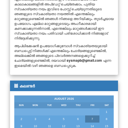
കാലാകാലങ്ങളിൽ അപ്ഡേറ്റ് ചെയ്തേക്കാം. പുതിയ
സ്വകാര്യതാ നയം ഇവിടെ പോസ്റ്റ് ചെയ്യുന്നതിലൂടെ
ഞങ്ങളുടെ സ്വകാര്യതാ നയത്തിൽ എന്തെങ്കിലും
മാറ്റങ്ങളുണ്ടെങ്കിൽ ഞങ്ങൾ നിങ്ങളെ അറിയിക്കും. തുടർച്ചയായ
ഉപയോഗം എല്ലാ മാറ്റങ്ങളുടെയും അംഗീകാരമായി
കണക്കാക്കുന്നതിനാൽ, എന്തെങ്കിലും മാറ്റങ്ങൾക്കായി ഈ
സ്വകാര്യതാ നയം പതിവായി പരിശോധിക്കാൻ നിങ്ങളോട്
നിർദ്ദേശിക്കുന്നു.
ആപ്ലിക്കേഷൻ ഉപയോഗിക്കുമ്പോൾ സ്വകാര്യതയുമായി
ബന്ധപ്പെട്ട് നിങ്ങൾക്ക് എന്തെങ്കിലും ചോദ്യങ്ങളുണ്ടെങ്കിൽ,
അല്ലെങ്കിൽ ഞങ്ങളുടെ പ്രവർത്തനങ്ങളെക്കുറിച്ച്
ചോദ്യങ്ങളുണ്ടെങ്കിൽ, ദയവായി
sysmapb@gmail.com
എന്ന
ഇമെയിൽ വഴി ഞങ്ങളെ ബന്ധപ്പെടുക.
കലണ്ടർ
AUGUST 2026
SUN
MON
TUE
WED
THU
FRI
SAT
1
2
3
4
5
6
7
8
9
10
11
12
13
14
15