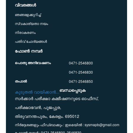
വിവരങ്ങൾ
ഞങ്ങളേക്കുറിച്ച്
സ്വകാര്യതാ നയം
നിരാകരണം
പതിവ് ചോദ്യങ്ങൾ
ഫോൺ നമ്പർ
പൊതു അന്വേഷണം
0471-2546800
0471-2546830
തപാൽ
0471-2546850
ബന്ധപ്പെടുക
കൂടുതൽ വായിക്കാൻ...
സർക്കാർ പരീക്ഷാ കമ്മീഷണറുടെ ഓഫീസ്,
പരീക്ഷാഭവൻ, പൂജപ്പുര,
തിരുവനന്തപുരം, കേരളം. 695012
നിർദ്ദേശങ്ങളും ഫീഡ്‌ബാക്കും : ഇമെയിൽ : sysmapb@gmail.com
ഫോൺ നമ്പർ : 0471-2546800, 2546830