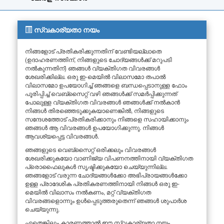
സ്വകാര്യതാ നയം
നിങ്ങളോട് പ്രതികരിക്കുന്നതിന് വേണ്ടിയല്ലാതെ
(ഉദാഹരണത്തിന്, നിങ്ങളുടെ ചോദ്യങ്ങൾക്ക് മറുപടി
നൽകുന്നതിന്) ഞങ്ങൾ വ്യക്തിഗത വിവരങ്ങൾ
ശേഖരിക്കില്ല. ഒരു ഇ-മെയിൽ വിലാസമോ തപാൽ
വിലാസമോ ഉപയോഗിച്ച് ഞങ്ങളെ ബന്ധപ്പെടാനുള്ള ഫോം
പൂരിപ്പിച്ച് വെബ്‌സൈറ്റ് വഴി ഞങ്ങൾക്ക് സമർപ്പിക്കുന്നത്
പോലുള്ള വ്യക്തിഗത വിവരങ്ങൾ ഞങ്ങൾക്ക് നൽകാൻ
നിങ്ങൾ തിരഞ്ഞെടുക്കുകയാണെങ്കിൽ, നിങ്ങളുടെ
സന്ദേശത്തോട് പ്രതികരിക്കാനും നിങ്ങളെ സഹായിക്കാനും
ഞങ്ങൾ ആ വിവരങ്ങൾ ഉപയോഗിക്കുന്നു. നിങ്ങൾ
ആവശ്യപ്പെട്ട വിവരങ്ങൾ.
ഞങ്ങളുടെ വെബ്സൈറ്റ് ഒരിക്കലും വിവരങ്ങൾ
ശേഖരിക്കുകയോ വാണിജ്യ വിപണനത്തിനായി വ്യക്തിഗത
പ്രൊഫൈലുകൾ സൃഷ്ടിക്കുകയോ ചെയ്യുന്നില്ല.
ഞങ്ങളോട് വരുന്ന ചോദ്യങ്ങൾക്കോ ​​​​അഭിപ്രായങ്ങൾക്കോ ​​
ഉള്ള പ്രാദേശിക പ്രതികരണത്തിനായി നിങ്ങൾ ഒരു ഇ-
മെയിൽ വിലാസം നൽകണം, മറ്റ് വ്യക്തിഗത
വിവരങ്ങളൊന്നും ഉൾപ്പെടുത്തരുതെന്ന് ഞങ്ങൾ ശുപാർശ
ചെയ്യുന്നു.
ഏതെങ്കിലും കാരണത്താൽ ഈ സ്വകാര്യതാ നയം