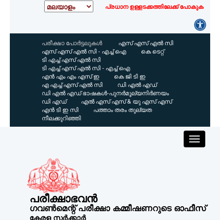
പ്രധാന ഉള്ളടക്കത്തിലേക്ക് പോകുക
പരീക്ഷാ പോർട്ടലുകൾ
എസ്‌ എസ്‌ എൽ സി
എസ്‌ എസ്‌ എൽ സി - എച്ച് ഐ
കെ ടെറ്റ്
ടി എച്ച് എസ്‌ എൽ സി
ടി എച്ച് എസ്‌ എൽ സി - എച്ച് ഐ
എൻ എം എം എസ്‌ ഇ
കെ ജി ടി ഇ
എ എച്ച് എസ്‌ എൽ സി
ഡി എൽ എഡ്
ഡി എൽ എഡ് ഭാഷകൾ-പുനർമൂല്യനിർണയം
ഡി എഡ്
എൽ എസ്‌ എസ്‌ & യു എസ്‌ എസ്‌
എൻ ടി ഇ സി
പത്താം തരം തുല്യത
നീലക്കുറിഞ്ഞി
പരീക്ഷാഭവൻ
ഗവൺമെന്റ് പരീക്ഷാ കമ്മീഷണറുടെ ഓഫീസ്
കേരള സർക്കാർ