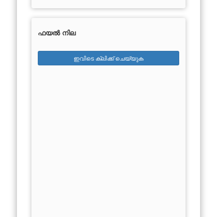
ഫയൽ നില
ഇവിടെ ക്ലിക്ക് ചെയ്യുക