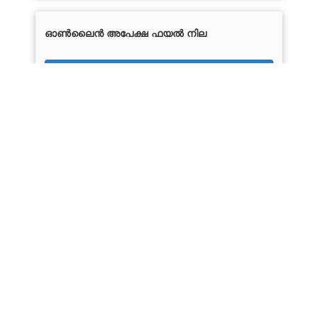
ഓൺലൈൻ അപേക്ഷ ഫയൽ നില
ഇവിടെ ക്ലിക്ക് ചെയ്യുക