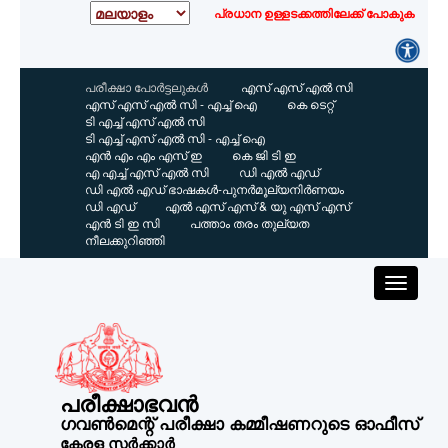
പ്രധാന ഉള്ളടക്കത്തിലേക്ക് പോകുക
പരീക്ഷാ പോർട്ടലുകൾ
എസ്‌ എസ്‌ എൽ സി
എസ്‌ എസ്‌ എൽ സി - എച്ച് ഐ
കെ ടെറ്റ്
ടി എച്ച് എസ്‌ എൽ സി
ടി എച്ച് എസ്‌ എൽ സി - എച്ച് ഐ
എൻ എം എം എസ്‌ ഇ
കെ ജി ടി ഇ
എ എച്ച് എസ്‌ എൽ സി
ഡി എൽ എഡ്
ഡി എൽ എഡ് ഭാഷകൾ-പുനർമൂല്യനിർണയം
ഡി എഡ്
എൽ എസ്‌ എസ്‌ & യു എസ്‌ എസ്‌
എൻ ടി ഇ സി
പത്താം തരം തുല്യത
നീലക്കുറിഞ്ഞി
പരീക്ഷാഭവൻ
ഗവൺമെന്റ് പരീക്ഷാ കമ്മീഷണറുടെ ഓഫീസ്
കേരള സർക്കാർ